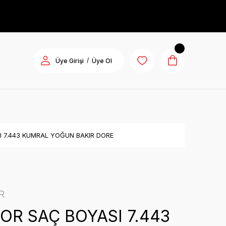
/
Üye Girişi
Üye Ol
I 7.443 KUMRAL YOĞUN BAKIR DORE
R
OR SAÇ BOYASI 7.443