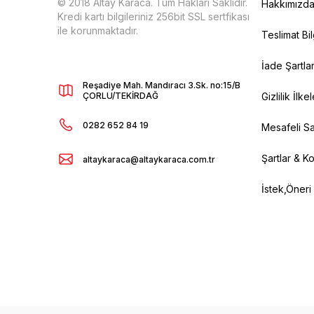
© 2018 Altay Karaca. Tüm Hakları Saklıdır.
Hakkımızd
Kredi kartı bilgileriniz 256bit SSL sertfikası
ile korunmaktadır.
Teslimat Bil
İade Şartlar
Reşadiye Mah. Mandıracı 3.Sk. no:15/B
ÇORLU/TEKİRDAĞ
Gizlilik İlkel
0282 652 84 19
Mesafeli Sa
Şartlar & Ko
altaykaraca@altaykaraca.com.tr
İstek,Öneri