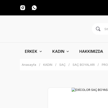
ERKEK
KADIN
HAKKIMIZDA
Anasayfa
KADIN
SAÇ
SAÇ BOYALARI
PRO