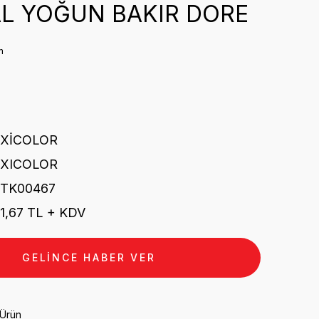
L YOĞUN BAKIR DORE
m
₺
EXİCOLOR
EXICOLOR
STK00467
1,67 TL + KDV
GELİNCE HABER VER
 Ürün