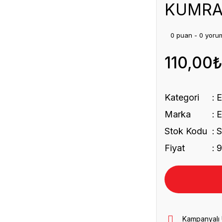
KUMRA
0 puan - 0 yoru
110,00
Kategori
Marka
Stok Kodu
Fiyat
9
Kampanyalı