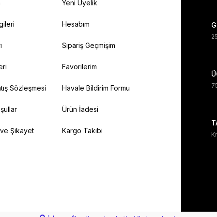
a
Yeni Üyelik
gileri
Hesabım
G
25
ı
Sipariş Geçmişim
eri
Favorilerim
Ü
75
tış Sözleşmesi
Havale Bildirim Formu
şullar
Ürün İadesi
T
 ve Şikayet
Kargo Takibi
Kr