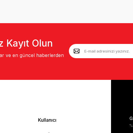
z Kayıt Olun
lar ve en güncel haberlerden
G
Kullanıcı
%1