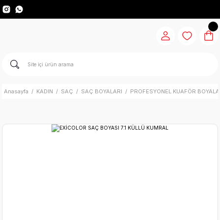
Anasayfa
KADIN
SAÇ
SAÇ BOYALARI
PROFESYONEL KUAFÖR BOYALA