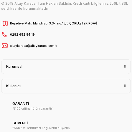
© 2018 Altay Karaca. Tüm Hakları Saklıdır. Kredi kartı bilgileriniz 256bit SSL
sertfikası ile korunmaktadır.
Reşadiye Mah. Mandıracı 3.Sk. no:15/B ÇORLU/TEKİRDAĞ
0282 652 84 19
altaykaraca@altaykaraca.com.tr
Kurumsal
Kullanıcı
GARANTİ
%100 orijinal ürün garantisi
GÜVENLİ
256bit ssl sertifikası ile güvenli alışveriş