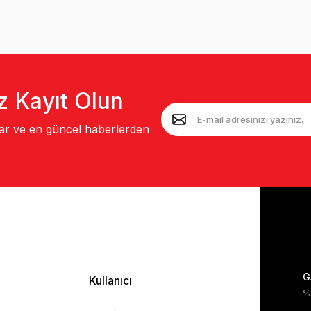
z Kayıt Olun
lar ve en güncel haberlerden
G
Kullanıcı
%1