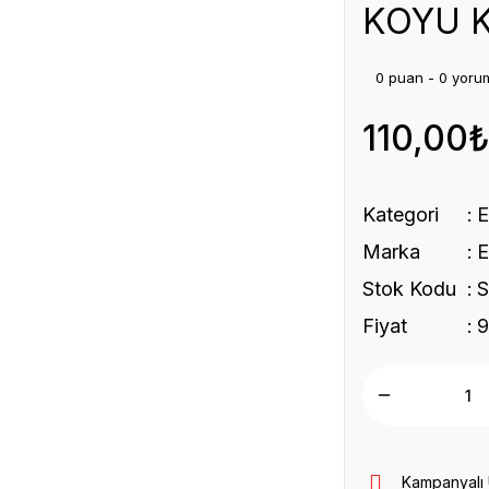
KOYU 
0 puan - 0 yoru
110,00
Kategori
Marka
Stok Kodu
Fiyat
9
Kampanyalı