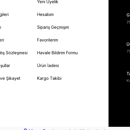
a
Yeni Üyelik
gileri
Hesabım
G
25
ı
Sipariş Geçmişim
eri
Favorilerim
Ü
75
tış Sözleşmesi
Havale Bildirim Formu
şullar
Ürün İadesi
T
 ve Şikayet
Kargo Takibi
Kr