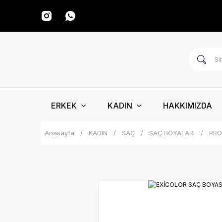
ERKEK
KADIN
HAKKIMIZDA
Anasayfa
KADIN
SAÇ
SAÇ BOYALARI
PRO