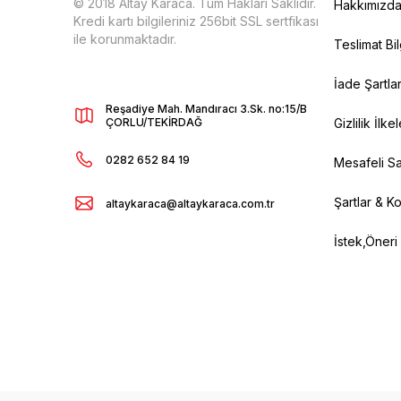
© 2018 Altay Karaca. Tüm Hakları Saklıdır.
Hakkımızd
Kredi kartı bilgileriniz 256bit SSL sertfikası
ile korunmaktadır.
Teslimat Bil
İade Şartlar
Reşadiye Mah. Mandıracı 3.Sk. no:15/B
ÇORLU/TEKİRDAĞ
Gizlilik İlkel
0282 652 84 19
Mesafeli Sa
Şartlar & Ko
altaykaraca@altaykaraca.com.tr
İstek,Öneri