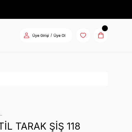
/
Üye Girişi
Üye Ol
L
İL TARAK ŞİŞ 118