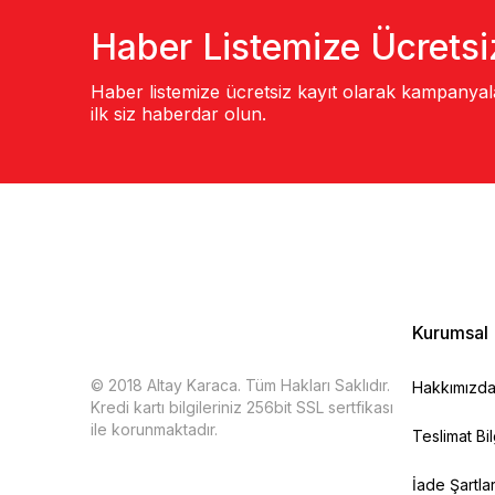
Haber Listemize Ücretsi
Haber listemize ücretsiz kayıt olarak kampanya
ilk siz haberdar olun.
Kurumsal
© 2018 Altay Karaca. Tüm Hakları Saklıdır.
Hakkımızd
Kredi kartı bilgileriniz 256bit SSL sertfikası
ile korunmaktadır.
Teslimat Bil
İade Şartlar