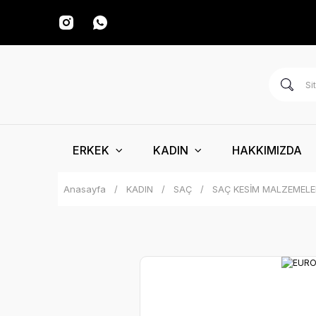
ERKEK
KADIN
HAKKIMIZDA
Anasayfa
KADIN
SAÇ
SAÇ KESİM MALZEMELE