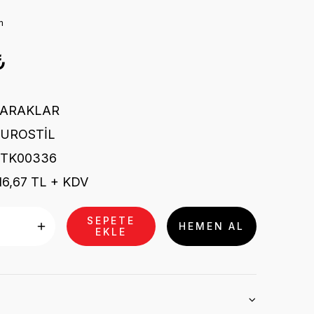
m
₺
TARAKLAR
EUROSTİL
STK00336
16,67 TL + KDV
SEPETE
HEMEN AL
EKLE