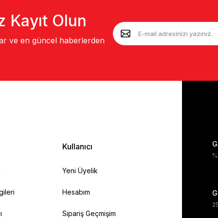
z Kayıt Olun
lar ve en güncel haberlerden
G
Kullanıcı
%1
a
Yeni Üyelik
gileri
Hesabım
G
25
ı
Sipariş Geçmişim