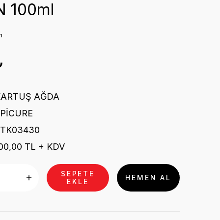
 100ml
m
₺
KARTUŞ AĞDA
EPİCURE
STK03430
00,00 TL + KDV
SEPETE
HEMEN AL
EKLE