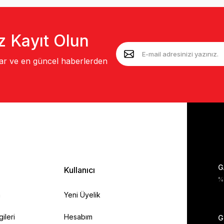
z Kayıt Olun
lar ve en güncel haberlerden
G
Kullanıcı
%1
a
Yeni Üyelik
gileri
Hesabım
G