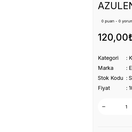
AZULEN
0 puan - 0 yoru
120,00
Kategori
Marka
Stok Kodu
Fiyat
1