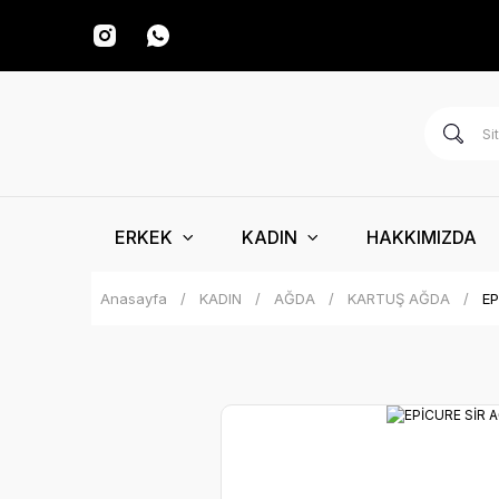
ERKEK
KADIN
HAKKIMIZDA
Anasayfa
KADIN
AĞDA
KARTUŞ AĞDA
EP