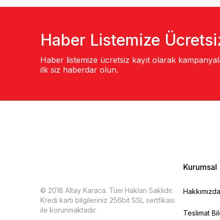
Haber Listemize Ücretsi
Haber listemize ücretsiz kayıt olarak kampanya
ilk siz haberdar olun.
Kurumsal
© 2018 Altay Karaca. Tüm Hakları Saklıdır.
Hakkımızd
Kredi kartı bilgileriniz 256bit SSL sertfikası
ile korunmaktadır.
Teslimat Bil