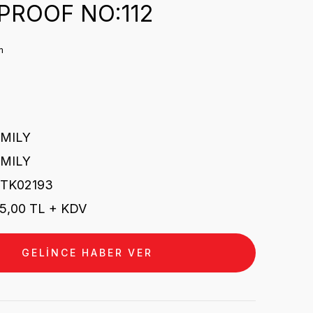
PROOF NO:112
m
EMILY
EMILY
TK02193
5,00 TL + KDV
GELİNCE HABER VER