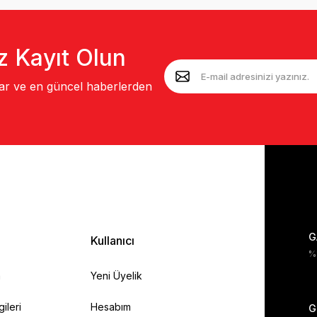
z Kayıt Olun
lar ve en güncel haberlerden
G
Kullanıcı
%1
a
Yeni Üyelik
gileri
Hesabım
G