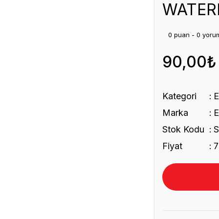
WATER
0 puan - 0 yoru
90,00₺
Kategori
Marka
Stok Kodu
S
Fiyat
7