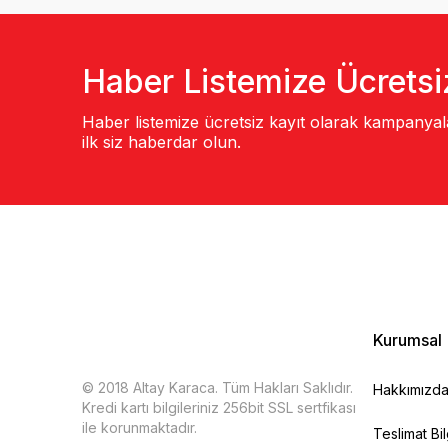
Haber Listemize Ücretsi
Haber listemize ücretsiz kayıt olarak kampanya
ilk siz haberdar olun.
Kurumsal
© 2018 Altay Karaca. Tüm Hakları Saklıdır.
Hakkımızd
Kredi kartı bilgileriniz 256bit SSL sertfikası
ile korunmaktadır.
Teslimat Bil