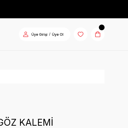
/
Üye Girişi
Üye Ol
GÖZ KALEMİ