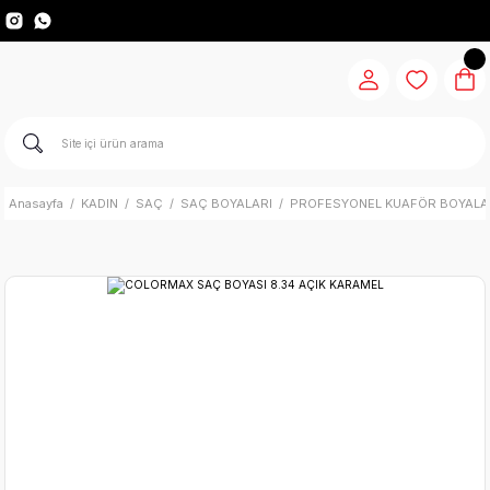
Anasayfa
KADIN
SAÇ
SAÇ BOYALARI
PROFESYONEL KUAFÖR BOYALA