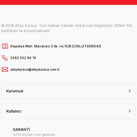
© 2018 Altay Karaca. Tüm Hakları Saklıdır. Kredi kartı bilgileriniz 256bit SSL
sertfikası ile korunmaktadır.
Reşadiye Mah. Mandıracı 3.Sk. no:15/B ÇORLU/TEKİRDAĞ
0282 652 84 19
altaykaraca@altaykaraca.com.tr
Kurumsal
Kullanıcı
GARANTİ
%100 orijinal ürün garantisi