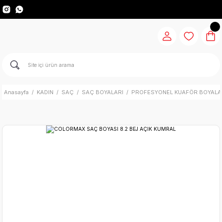
Anasayfa
KADIN
SAÇ
SAÇ BOYALARI
PROFESYONEL KUAFÖR BOYALA