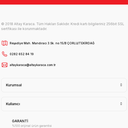
© 2018 Altay Karaca. Tüm Hakları Saklıdır. Kredi kartı bilgileriniz 256bit SSL
sertfikası ile korunmaktadır.
Reşadiye Mah. Mandıracı 3.Sk. no:15/B ÇORLU/TEKİRDAĞ
0282 652 84 19
altaykaraca@altaykaraca.com.tr
Kurumsal
Kullanıcı
GARANTİ
%100 orijinal ürün garantisi