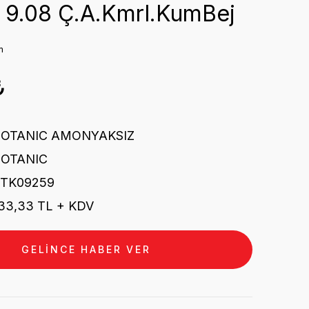
 9.08 Ç.A.Kmrl.KumBej
m
₺
BOTANIC AMONYAKSIZ
BOTANIC
STK09259
33,33 TL + KDV
GELİNCE HABER VER