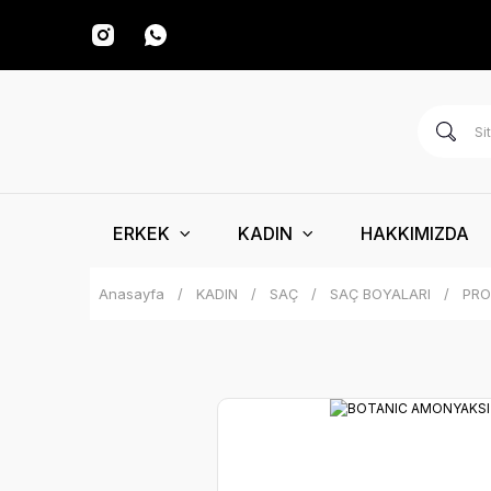
ERKEK
KADIN
HAKKIMIZDA
Anasayfa
KADIN
SAÇ
SAÇ BOYALARI
PRO