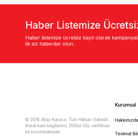
Haber Listemize Ücretsi
Haber listemize ücretsiz kayıt olarak kampanya
ilk siz haberdar olun.
Kurumsal
© 2018 Altay Karaca. Tüm Hakları Saklıdır.
Hakkımızd
Kredi kartı bilgileriniz 256bit SSL sertfikası
ile korunmaktadır.
Teslimat Bil