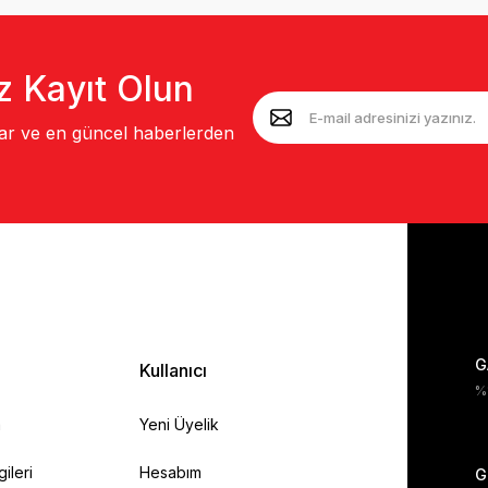
z Kayıt Olun
lar ve en güncel haberlerden
G
Kullanıcı
%1
a
Yeni Üyelik
gileri
Hesabım
G