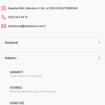
Reşadiye Mah. Mandıracı 3.Sk. no:15/B ÇORLU/TEKİRDAĞ
0282 652 84 19
altaykaraca@altaykaraca.com.tr
Kurumsal
Kullanıcı
GARANTİ
%100 orijinal ürün garantisi
GÜVENLİ
256bit ssl sertifikası ile güvenli alışveriş
ÜCRETSİZ