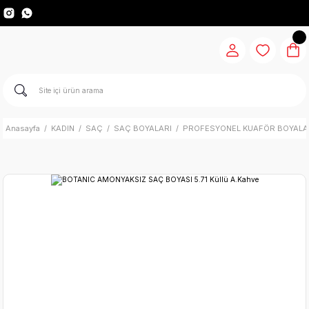
Anasayfa
KADIN
SAÇ
SAÇ BOYALARI
PROFESYONEL KUAFÖR BOYALA