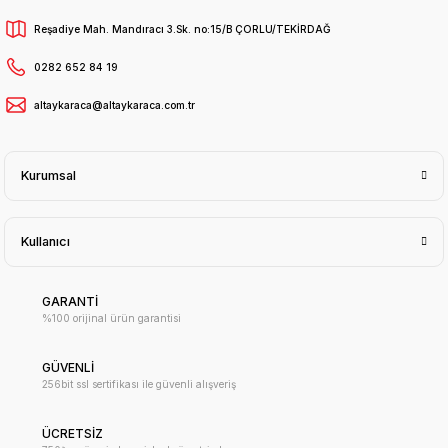
Reşadiye Mah. Mandıracı 3.Sk. no:15/B ÇORLU/TEKİRDAĞ
0282 652 84 19
altaykaraca@altaykaraca.com.tr
Kurumsal
Kullanıcı
GARANTİ
%100 orijinal ürün garantisi
GÜVENLİ
256bit ssl sertifikası ile güvenli alışveriş
ÜCRETSİZ