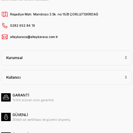
Reşadiye Mah. Mandıracı 3.Sk. no:15/B ÇORLU/TEKİRDAĞ
0282 652 84 19
altaykaraca@altaykaraca.com.tr
Kurumsal
Kullanıcı
GARANTİ
%100 orijinal ürün garantisi
GÜVENLİ
256bit ssl sertifikası ile güvenli alışveriş