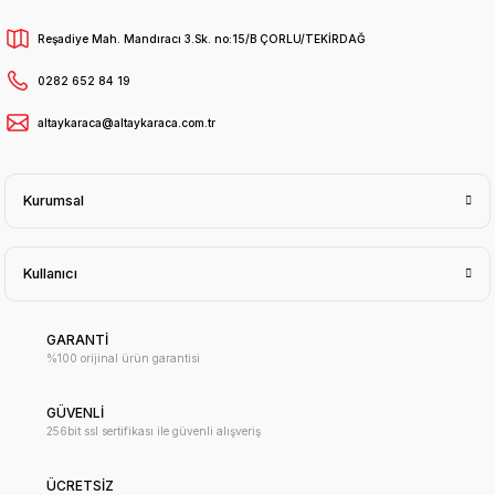
Reşadiye Mah. Mandıracı 3.Sk. no:15/B ÇORLU/TEKİRDAĞ
0282 652 84 19
altaykaraca@altaykaraca.com.tr
Kurumsal
Kullanıcı
GARANTİ
%100 orijinal ürün garantisi
GÜVENLİ
256bit ssl sertifikası ile güvenli alışveriş
ÜCRETSİZ