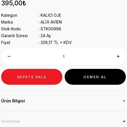
395,00₺
Kategori
KALICI OJE
Marka
ALİX AVİEN
Stok Kodu
STK00996
Garanti Süresi
24 Ay
Fiyat
329,17 TL + KDV
SEPETE EKLE
HEMEN AL
Ürün Bilgisi
Yorumlar