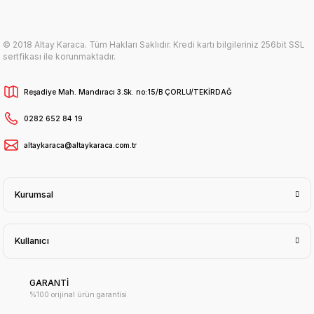
© 2018 Altay Karaca. Tüm Hakları Saklıdır. Kredi kartı bilgileriniz 256bit SSL
sertfikası ile korunmaktadır.
Reşadiye Mah. Mandıracı 3.Sk. no:15/B ÇORLU/TEKİRDAĞ
0282 652 84 19
altaykaraca@altaykaraca.com.tr
Kurumsal
Kullanıcı
GARANTİ
%100 orijinal ürün garantisi