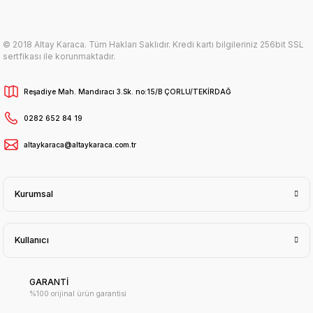
© 2018 Altay Karaca. Tüm Hakları Saklıdır. Kredi kartı bilgileriniz 256bit SSL
sertfikası ile korunmaktadır.
Reşadiye Mah. Mandıracı 3.Sk. no:15/B ÇORLU/TEKİRDAĞ
0282 652 84 19
altaykaraca@altaykaraca.com.tr
Kurumsal
Kullanıcı
GARANTİ
%100 orijinal ürün garantisi