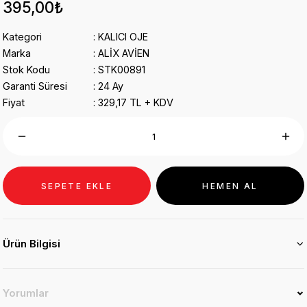
395,00₺
Kategori
KALICI OJE
Marka
ALİX AVİEN
Stok Kodu
STK00891
Garanti Süresi
24 Ay
Fiyat
329,17 TL + KDV
SEPETE EKLE
HEMEN AL
Ürün Bilgisi
Yorumlar