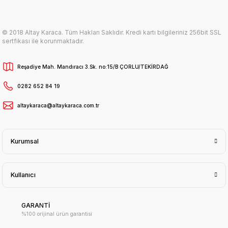
© 2018 Altay Karaca. Tüm Hakları Saklıdır. Kredi kartı bilgileriniz 256bit SSL
sertfikası ile korunmaktadır.
Reşadiye Mah. Mandıracı 3.Sk. no:15/B ÇORLU/TEKİRDAĞ
0282 652 84 19
altaykaraca@altaykaraca.com.tr
Kurumsal
Kullanıcı
GARANTİ
%100 orijinal ürün garantisi