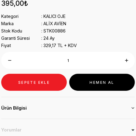
395,00₺
Kategori
KALICI OJE
Marka
ALİX AVİEN
Stok Kodu
STK00886
Garanti Süresi
24 Ay
Fiyat
329,17 TL + KDV
SEPETE EKLE
HEMEN AL
Ürün Bilgisi
Yorumlar