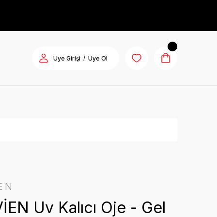
/
Üye Girişi
Üye Ol
EN
İEN Uv Kalıcı Oje - Gel