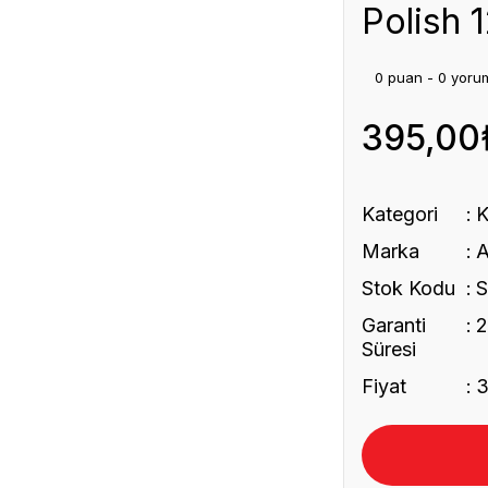
Polish 
0 puan - 0 yoru
395,00
Kategori
K
Marka
A
Stok Kodu
S
Garanti
2
Süresi
Fiyat
3