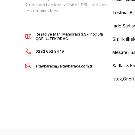
Kredi kartı bilgileriniz 256bit SSL sertfikası
ile korunmaktadır.
Teslimat Bil
İade Şartlar
Reşadiye Mah. Mandıracı 3.Sk. no:15/B
ÇORLU/TEKİRDAĞ
Gizlilik İlkel
0282 652 84 19
Mesafeli Sa
Şartlar & Ko
altaykaraca@altaykaraca.com.tr
İstek,Öneri