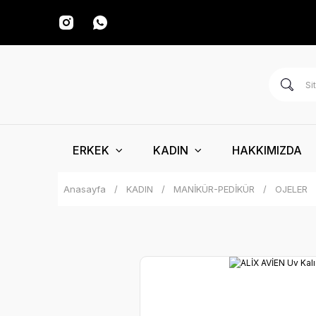
ERKEK
KADIN
HAKKIMIZDA
Anasayfa
KADIN
MANİKÜR-PEDİKÜR
OJELER