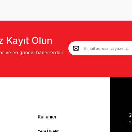
z Kayıt Olun
lar ve en güncel haberlerden
G
Kullanıcı
%1
a
Yeni Üyelik