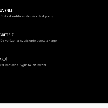
ÜVENLİ
6bit ssl sertifikası ile güvenli alışveriş
CRETSİZ
0₺ ve üzeri alışverişlerde ücretsiz kargo
AKSİT
edi kartlarına uygun taksit imkanı