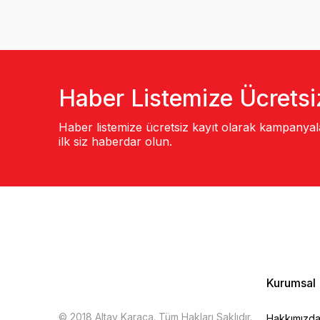
Haber Listemize Ücretsi
Haber listemize ücretsiz kayıt olarak kampanya
ilk siz haberdar olun.
Kurumsal
© 2018 Altay Karaca. Tüm Hakları Saklıdır.
Hakkımızd