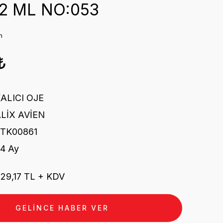
12 ML NO:053
m
₺
ALICI OJE
LİX AVİEN
TK00861
4 Ay
29,17 TL + KDV
GELİNCE HABER VER