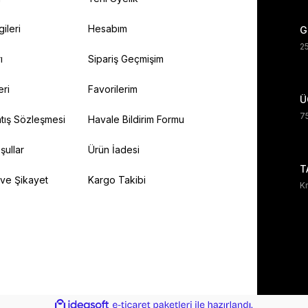
gileri
Hesabım
G
25
ı
Sipariş Geçmişim
eri
Favorilerim
Ü
75
tış Sözleşmesi
Havale Bildirim Formu
şullar
Ürün İadesi
T
 ve Şikayet
Kargo Takibi
Kr
ile
ideasoft
e-