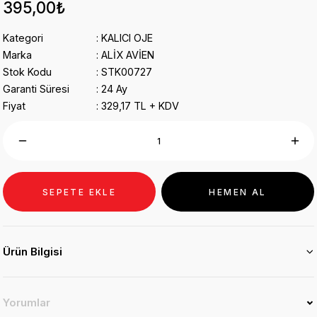
395,00₺
Kategori
KALICI OJE
Marka
ALİX AVİEN
Stok Kodu
STK00727
Garanti Süresi
24 Ay
Fiyat
329,17 TL + KDV
SEPETE EKLE
HEMEN AL
Ürün Bilgisi
Yorumlar