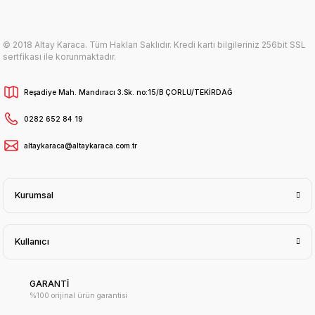
© 2018 Altay Karaca. Tüm Hakları Saklıdır. Kredi kartı bilgileriniz 256bit SSL
sertfikası ile korunmaktadır.
Reşadiye Mah. Mandıracı 3.Sk. no:15/B ÇORLU/TEKİRDAĞ
0282 652 84 19
altaykaraca@altaykaraca.com.tr
Kurumsal
Kullanıcı
GARANTİ
%100 orijinal ürün garantisi