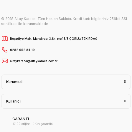
© 2018 Altay Karaca. Tüm Hakları Saklıdır. Kredi kartı bilgileriniz 256bit SSL
sertfikası ile korunmaktadır.
Reşadiye Mah. Mandıracı 3.Sk. no:15/B ÇORLU/TEKİRDAĞ
0282 652 84 19
altaykaraca@altaykaraca.com.tr
Kurumsal
Kullanıcı
GARANTİ
%100 orijinal ürün garantisi