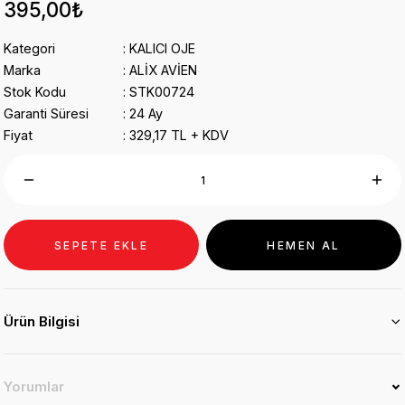
395,00₺
Kategori
KALICI OJE
Marka
ALİX AVİEN
Stok Kodu
STK00724
Garanti Süresi
24 Ay
Fiyat
329,17 TL + KDV
SEPETE EKLE
HEMEN AL
Ürün Bilgisi
Yorumlar