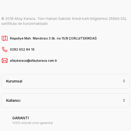
© 2018 Altay Karaca. Tüm Hakları Saklıdır. Kredi kartı bilgileriniz 256bit SSL
sertfikası ile korunmaktadır.
Reşadiye Mah. Mandıracı 3.Sk. no:15/B ÇORLU/TEKİRDAĞ
0282 652 84 19
altaykaraca@altaykaraca.com.tr
Kurumsal
Kullanıcı
GARANTİ
%100 orijinal ürün garantisi