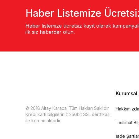
Haber Listemize Ücretsi
Haber listemize ücretsiz kayıt olarak kampanya
ilk siz haberdar olun.
Kurumsal
© 2018 Altay Karaca. Tüm Hakları Saklıdır.
Hakkımızd
Kredi kartı bilgileriniz 256bit SSL sertfikası
ile korunmaktadır.
Teslimat Bil
İade Şartlar