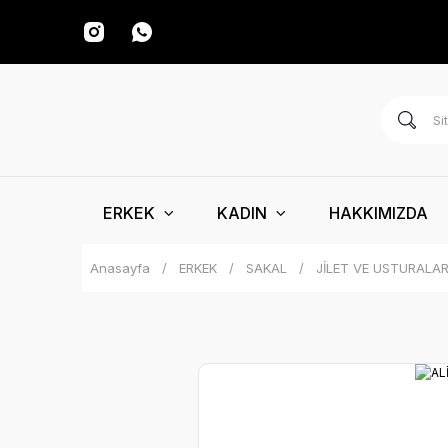
ERKEK
KADIN
HAKKIMIZDA
Anasayfa
ERKEK
SAKAL
JİLET VE USTURALA