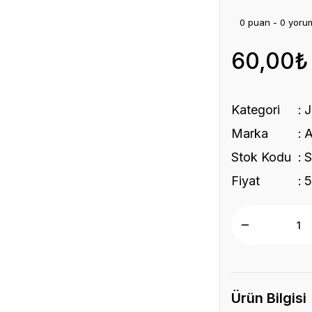
0 puan - 0 yoru
60,00₺
Kategori
J
Marka
A
Stok Kodu
S
Fiyat
5
Ürün Bilgisi