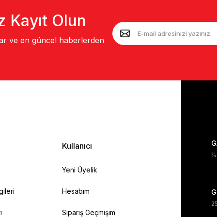
z Kayıt Olun
lar ve en güncel haberlerden
G
Kullanıcı
%1
a
Yeni Üyelik
gileri
Hesabım
G
25
ı
Sipariş Geçmişim