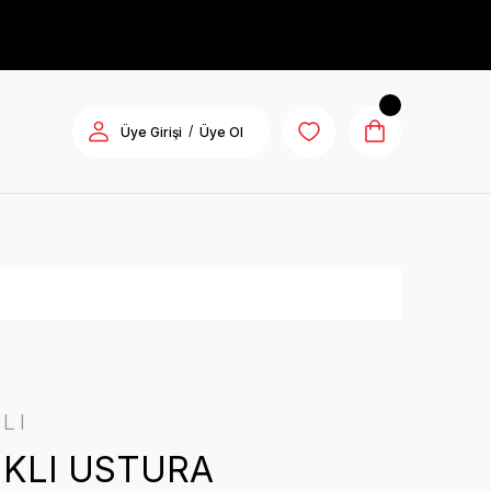
/
Üye Girişi
Üye Ol
KLI
YIKLI USTURA