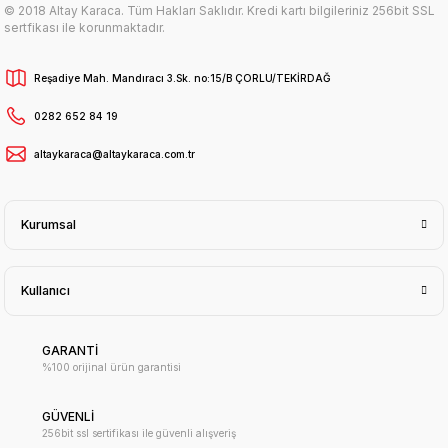
© 2018 Altay Karaca. Tüm Hakları Saklıdır. Kredi kartı bilgileriniz 256bit SSL
sertfikası ile korunmaktadır.
Reşadiye Mah. Mandıracı 3.Sk. no:15/B ÇORLU/TEKİRDAĞ
0282 652 84 19
altaykaraca@altaykaraca.com.tr
Kurumsal
Kullanıcı
GARANTİ
%100 orijinal ürün garantisi
GÜVENLİ
256bit ssl sertifikası ile güvenli alışveriş