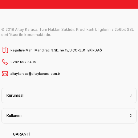
© 2018 Altay Karaca. Tüm Hakları Saklıdır. Kredi kartı bilgileriniz 256bit SSL
sertfikası ile korunmaktadır.
Reşadiye Mah. Mandıracı 3.Sk. no:15/B ÇORLU/TEKİRDAĞ
0282 652 84 19
altaykaraca@altaykaraca.com.tr
Kurumsal
Kullanıcı
GARANTİ