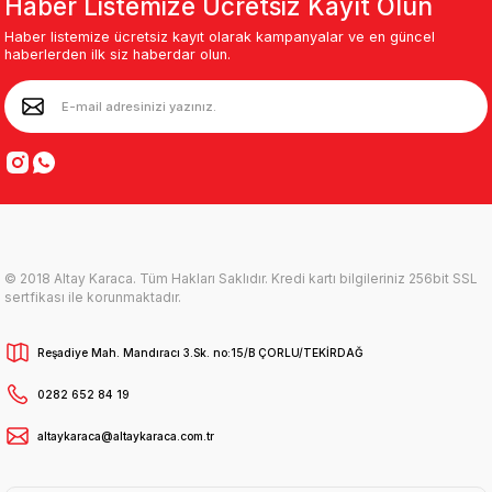
Haber Listemize Ücretsiz Kayıt Olun
Haber listemize ücretsiz kayıt olarak kampanyalar ve en güncel
haberlerden ilk siz haberdar olun.
© 2018 Altay Karaca. Tüm Hakları Saklıdır. Kredi kartı bilgileriniz 256bit SSL
sertfikası ile korunmaktadır.
Reşadiye Mah. Mandıracı 3.Sk. no:15/B ÇORLU/TEKİRDAĞ
0282 652 84 19
altaykaraca@altaykaraca.com.tr