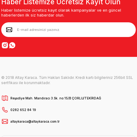
Haber Listemize Ücretsiz Kayıt Olun
Haber listemize ücretsiz kayıt olarak kampanyalar ve en güncel
haberlerden ilk siz haberdar olun.
© 2018 Altay Karaca. Tüm Hakları Saklıdır. Kredi kartı bilgileriniz 256bit SSL
sertfikası ile korunmaktadır.
Reşadiye Mah. Mandıracı 3.Sk. no:15/B ÇORLU/TEKİRDAĞ
0282 652 84 19
altaykaraca@altaykaraca.com.tr