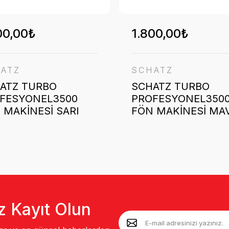
00,00₺
1.800,00₺
ATZ
SCHATZ
ATZ TURBO
SCHATZ TURBO
FESYONEL3500
PROFESYONEL350
 MAKİNESİ SARI
FÖN MAKİNESİ MAV
z Kayıt Olun