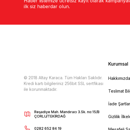
Haber listemize ücretsiz kayıt olarak kampanya
ilk siz haberdar olun.
Kurumsal
© 2018 Altay Karaca. Tüm Hakları Saklıdır.
Hakkımızd
Kredi kartı bilgileriniz 256bit SSL sertfikası
ile korunmaktadır.
Teslimat Bil
İade Şartlar
Reşadiye Mah. Mandıracı 3.Sk. no:15/B
ÇORLU/TEKİRDAĞ
Gizlilik İlkel
0282 652 84 19
Mesafeli Sa