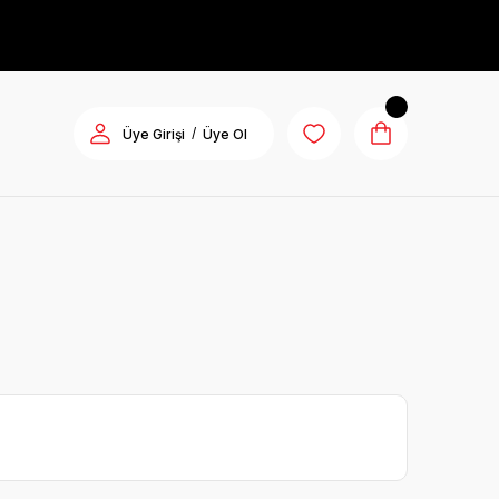
/
Üye Girişi
Üye Ol