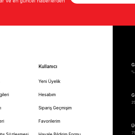
lar ve en güncel haberlerden
G
Kullanıcı
%1
a
Yeni Üyelik
gileri
Hesabım
G
25
ı
Sipariş Geçmişim
eri
Favorilerim
Ü
75
tış Sözleşmesi
Havale Bildirim Formu