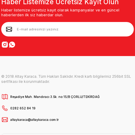
Haber Listemize Ücretsiz Kayıt Olun
Haber listemize ücretsiz kayıt olarak kampanyalar ve en güncel
haberlerden ilk siz haberdar olun.
© 2018 Altay Karaca. Tüm Hakları Saklıdır. Kredi kartı bilgileriniz 256bit SSL
sertfikası ile korunmaktadır.
Reşadiye Mah. Mandıracı 3.Sk. no:15/B ÇORLU/TEKİRDAĞ
0282 652 84 19
altaykaraca@altaykaraca.com.tr