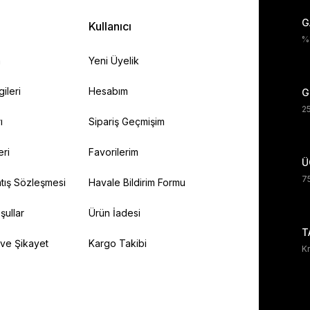
G
Kullanıcı
%1
a
Yeni Üyelik
gileri
Hesabım
G
25
ı
Sipariş Geçmişim
eri
Favorilerim
Ü
75
tış Sözleşmesi
Havale Bildirim Formu
şullar
Ürün İadesi
T
 ve Şikayet
Kargo Takibi
Kr