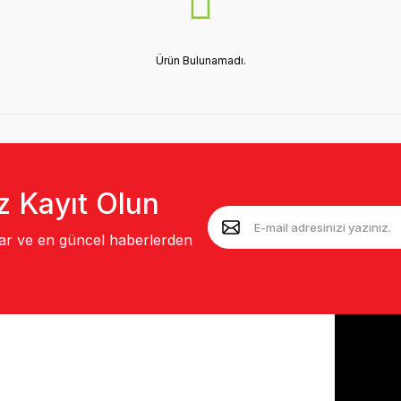
Ürün Bulunamadı.
z Kayıt Olun
lar ve en güncel haberlerden