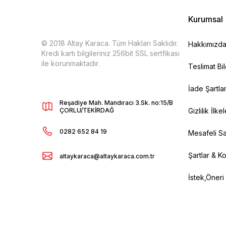
Kurumsal
© 2018 Altay Karaca. Tüm Hakları Saklıdır.
Hakkımızd
Kredi kartı bilgileriniz 256bit SSL sertfikası
ile korunmaktadır.
Teslimat Bil
İade Şartlar
Reşadiye Mah. Mandıracı 3.Sk. no:15/B
ÇORLU/TEKİRDAĞ
Gizlilik İlkel
0282 652 84 19
Mesafeli Sa
Şartlar & Ko
altaykaraca@altaykaraca.com.tr
İstek,Öneri