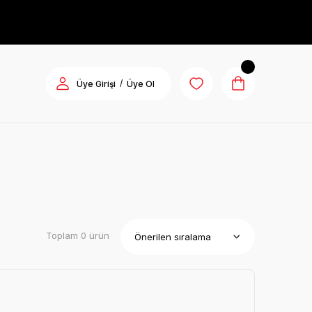
/
Üye Girişi
Üye Ol
Toplam 0 ürün