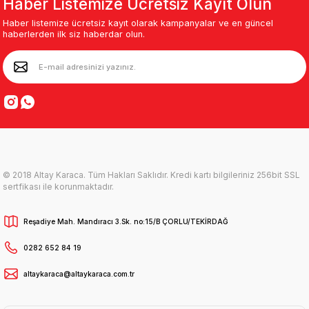
Haber Listemize Ücretsiz Kayıt Olun
Haber listemize ücretsiz kayıt olarak kampanyalar ve en güncel
haberlerden ilk siz haberdar olun.
© 2018 Altay Karaca. Tüm Hakları Saklıdır. Kredi kartı bilgileriniz 256bit SSL
sertfikası ile korunmaktadır.
Reşadiye Mah. Mandıracı 3.Sk. no:15/B ÇORLU/TEKİRDAĞ
0282 652 84 19
altaykaraca@altaykaraca.com.tr