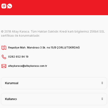
© 2018 Altay Karaca. Tüm Hakları Saklıdır. Kredi kartı bilgileriniz 256bit SSL
sertfikası ile korunmaktadır.
Reşadiye Mah. Mandıracı 3.Sk. no:15/B ÇORLU/TEKİRDAĞ
0282 652 84 19
altaykaraca@altaykaraca.com.tr
Kurumsal
Kullanıcı